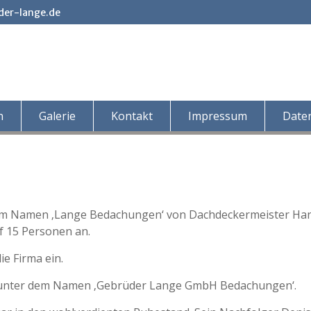
der-lange.de
n
Galerie
Kontakt
Impressum
Date
em Namen ‚Lange Bedachungen‘ von Dachdeckermeister Hans
f 15 Personen an.
ie Firma ein.
 unter dem Namen ‚Gebrüder Lange GmbH Bedachungen‘.