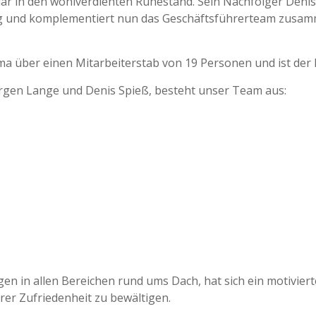
ar in den wohlverdienten Ruhestand. Sein Nachfolger Denis 
ig und komplementiert nun das Geschäftsführerteam zus
ma über einen Mitarbeiterstab von 19 Personen und ist de
rgen Lange und Denis Spieß, besteht unser Team aus:
iter
 in allen Bereichen rund ums Dach, hat sich ein motivierte
rer Zufriedenheit zu bewältigen.