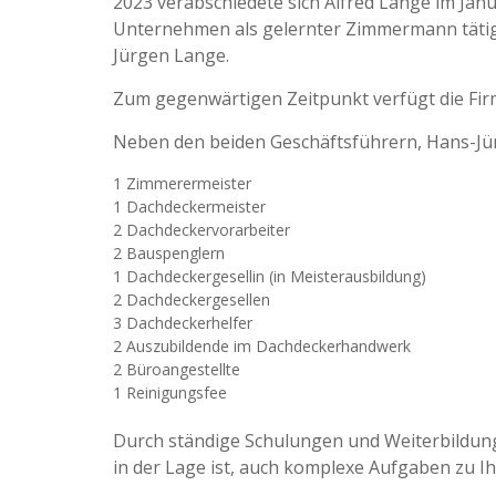
2023 verabschiedete sich Alfred Lange im Janu
Unternehmen als gelernter Zimmermann tät
Jürgen Lange.
Zum gegenwärtigen Zeitpunkt verfügt die Fir
Neben den beiden Geschäftsführern, Hans-Jü
1 Zimmerermeister
1 Dachdeckermeister
2 Dachdeckervorarbe
2 Bauspenglern
1 Dachdeckergesellin (in Meisterausbildung)
2 Dachdeckergesellen
3 Dachdeckerhelfer
2 Auszubildende im Dachdeckerhandwerk
2 Büroangestellte
1 Reinigungsfee
Durch ständige Schulungen und Weiterbildungen
in der Lage ist, auch komplexe Aufgaben zu Ih