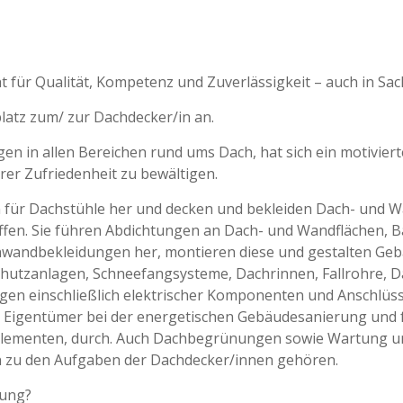
ür Qualität, Kompetenz und Zuverlässigkeit – auch in Sac
latz zum/ zur Dachdecker/in an.
 in allen Bereichen rund ums Dach, hat sich ein motivierte
rer Zufriedenheit zu bewältigen.
für Dachstühle her und decken und bekleiden Dach- und Wan
offen. Sie führen Abdichtungen an Dach- und Wandflächen,
enwandbekleidungen her, montieren diese und gestalten 
chutzanlagen, Schneefangsysteme, Dachrinnen, Fallrohre, D
lagen einschließlich elektrischer Komponenten und Anschlüs
nd Eigentümer bei der energetischen Gebäudesanierung un
ementen, durch. Auch Dachbegrünungen sowie Wartung un
zu den Aufgaben der Dachdecker/innen gehören.
tung?