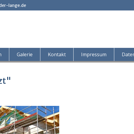
der-lange.de
n
Galerie
Kontakt
Impressum
Date
zt"