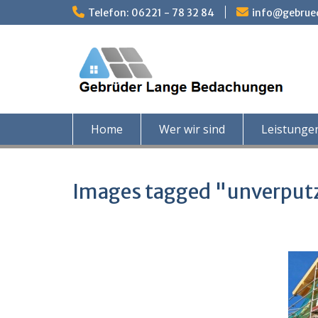
Skip
Telefon: 06221 - 78 32 84
info@gebrue
to
content
Home
Wer wir sind
Leistunge
Images tagged "unverput