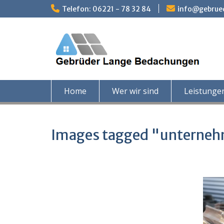
Skip
Telefon: 06221 - 78 32 84
info@gebrue
to
content
Home
Wer wir sind
Leistunge
Images tagged "unterne