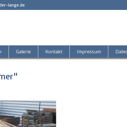
der-lange.de
n
Galerie
Kontakt
Impressum
Date
hmer"