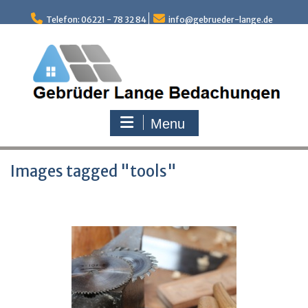
Skip
to
Telefon: 06221 - 78 32 84
info@gebrueder-lange.de
content
Menu
Images tagged "tools"