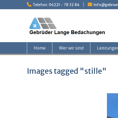
Skip
Telefon: 06221 - 78 32 84
info@gebrue
to
content
Home
Wer wir sind
Leistunge
Images tagged "stille"