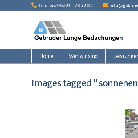
Skip
Telefon: 06221 - 78 32 84
info@gebrue
to
content
Home
Wer wir sind
Leistunge
Images tagged "sonnenen