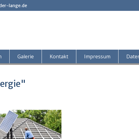
der-lange.de
n
Galerie
Kontakt
Impressum
Date
ergie"