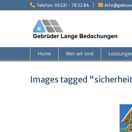
Skip
Telefon: 06221 - 78 32 84
info@gebrue
to
content
Home
Wer wir sind
Leistunge
Images tagged "sicherhei