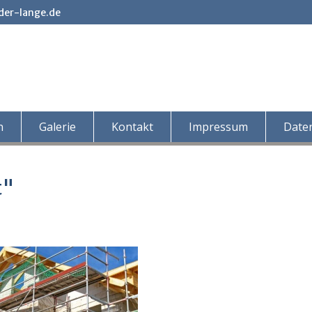
der-lange.de
n
Galerie
Kontakt
Impressum
Date
t"