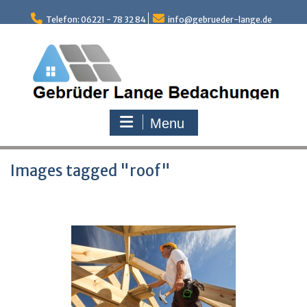
Skip
to
Telefon: 06221 - 78 32 84
info@gebrueder-lange.de
content
Menu
Images tagged "roof"