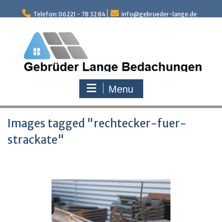
Skip
to
Telefon: 06221 - 78 32 84
info@gebrueder-lange.de
content
Menu
Images tagged "rechtecker-fuer-
strackate"