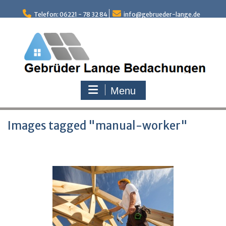
Skip
to
Telefon: 06221 - 78 32 84
info@gebrueder-lange.de
content
Menu
Images tagged "manual-worker"