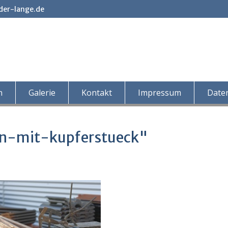
der-lange.de
n
Galerie
Kontakt
Impressum
Date
en-mit-kupferstueck"