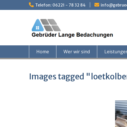
Skip
Telefon: 06221 - 78 32 84
info@gebrue
to
content
Home
Wer wir sind
Leistunge
Images tagged "loetkolb