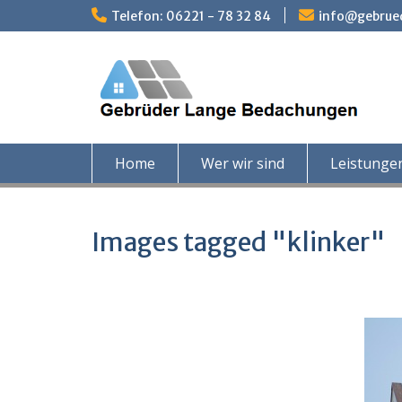
Skip
Telefon: 06221 - 78 32 84
info@gebrue
to
content
Home
Wer wir sind
Leistunge
Images tagged "klinker"