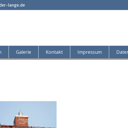
der-lange.de
n
Galerie
Kontakt
Impressum
Date