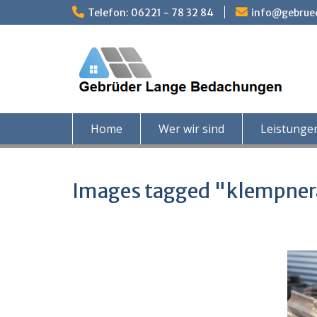
Skip
Telefon: 06221 - 78 32 84
info@gebrue
to
content
Home
Wer wir sind
Leistunge
Images tagged "klempner