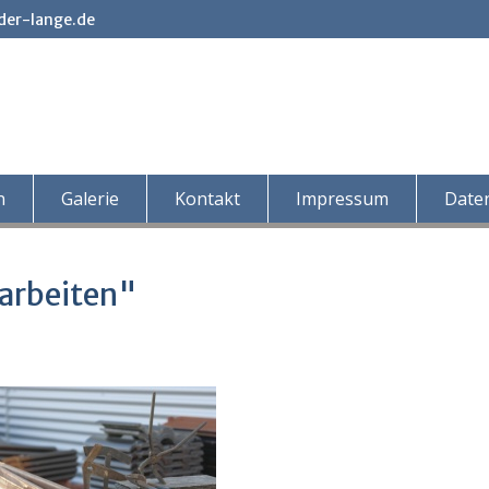
der-lange.de
n
Galerie
Kontakt
Impressum
Date
arbeiten"