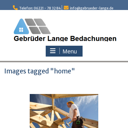
Skip
to
Telefon: 06221 - 78 32 84
info@gebrueder-lange.de
content
Menu
Images tagged "home"