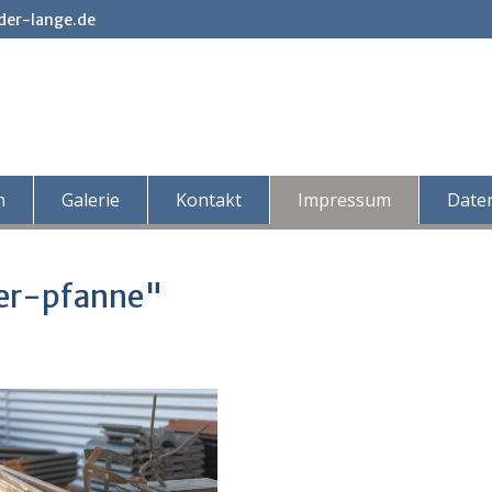
der-lange.de
n
Galerie
Kontakt
Impressum
Date
ter-pfanne"