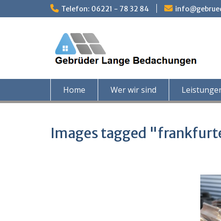
Skip
Telefon: 06221 - 78 32 84
info@gebrue
to
content
Home
Wer wir sind
Leistunge
Images tagged "frankfur