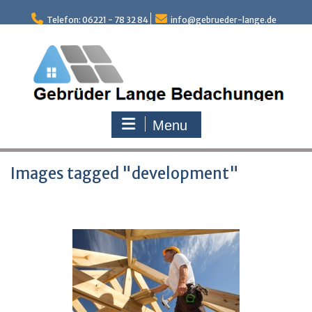
Skip
to
Telefon: 06221 - 78 32 84
info@gebrueder-lange.de
content
Menu
Images tagged "development"