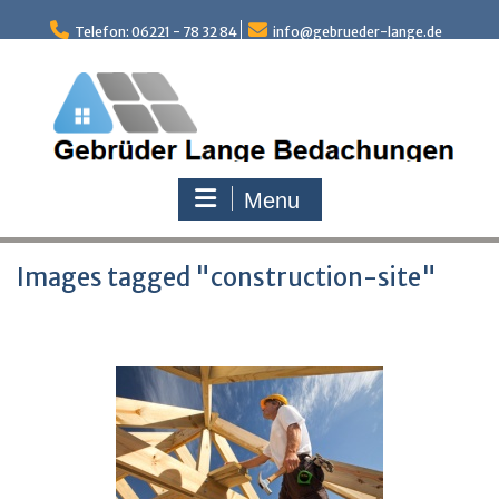
Skip
to
Telefon: 06221 - 78 32 84
info@gebrueder-lange.de
content
Menu
Images tagged "construction-site"